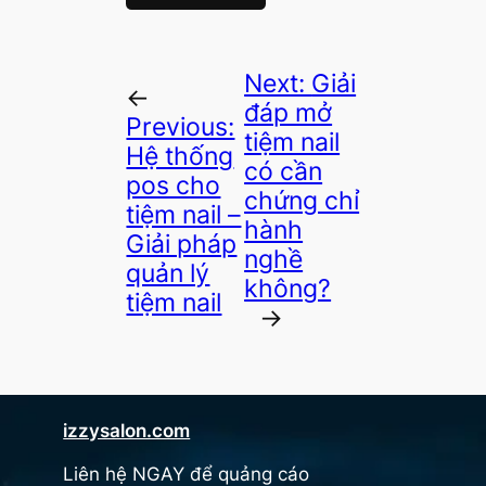
Next:
Giải
←
đáp mở
Previous:
tiệm nail
Hệ thống
có cần
pos cho
chứng chỉ
tiệm nail –
hành
Giải pháp
nghề
quản lý
không?
tiệm nail
→
izzysalon.com
Liên hệ NGAY để quảng cáo