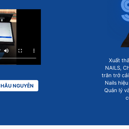
Xuất th
NAILS, Ch
trăn trở cả
Nails hiệ
 CHÂU NGUYỄN
Quản lý và
c