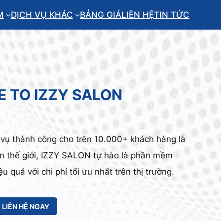
M
DỊCH VỤ KHÁC
BẢNG GIÁ
LIÊN HỆ
TIN TỨC
 TO IZZY SALON
 vụ thành công cho trên 10.000+ khách hàng là
oàn thế giới, IZZY SALON tự hào là phần mềm
 quả với chi phí tối ưu nhất trên thị trường.
LIÊN HỆ NGAY