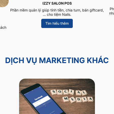
IZZY SALON POS
Ph
Phần mềm quản lý giúp tính tiền, chia turn, bán giftcard,
nh
… cho tiệm Nails.
Tìm hiểu thêm
hách
DỊCH VỤ MARKETING KHÁC