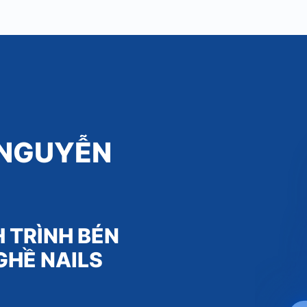
 NGUYỄN
 TRÌNH BÉN
GHỀ NAILS